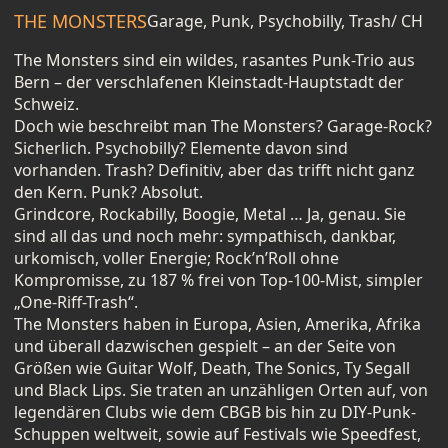
THE MONSTERS
Garage, Punk, Psychobilly, Trash
/ CH
The Monsters sind ein wildes, rasantes Punk-Trio aus
Bern – der verschlafenen Kleinstadt-Hauptstadt der
Schweiz.
Doch wie beschreibt man The Monsters? Garage-Rock?
Sicherlich. Psychobilly? Elemente davon sind
vorhanden. Trash? Definitiv, aber das trifft nicht ganz
den Kern. Punk? Absolut.
Grindcore, Rockabilly, Boogie, Metal … Ja, genau. Sie
sind all das und noch mehr: sympathisch, dankbar,
urkomisch, voller Energie; Rock’n’Roll ohne
Kompromisse, zu 187 % frei von Top-100-Mist, simpler
„One-Riff-Trash“.
The Monsters haben in Europa, Asien, Amerika, Afrika
und überall dazwischen gespielt – an der Seite von
Größen wie Guitar Wolf, Death, The Sonics, Ty Segall
und Black Lips. Sie traten an unzähligen Orten auf, von
legendären Clubs wie dem CBGB bis hin zu DIY-Punk-
Schuppen weltweit, sowie auf Festivals wie Speedfest,