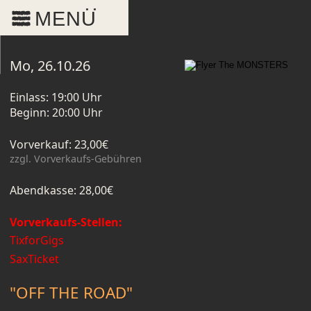
MENU
Mo, 26.10.26
Einlass: 19:00 Uhr
Beginn: 20:00 Uhr
ng
Vorverkauf: 23,00€
zzgl. Vorverkaufs-Gebühren
n
Abendkasse: 28,00€
Vorverkaufs-Stellen:
TixforGigs
z
SaxTicket
"OFF THE ROAD"