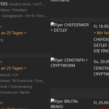
FERS
Voodoo Rock / Surf’n’Roll / CH
 Wave / Potsdam
- Garagepunk - R'n'R / Dresden
Fr, 18.0
hr
e an 25 Tagen +
+ Wir fe
CHEFDE
ng
DETLEF
DIE FI
So, 20.0
hr
e an 25 Tagen +
CENOT
CRYPT
nkrock / CH
tober '76 Punkrock / Dresden
Punk / Oranienburg
)
Punkrock / Berlin
Fr, 25.0
hr