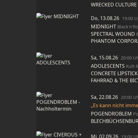
WRECKED CULTURE
Do, 13.08.26
19:00 U
MIDNIGHT
Black'n'Roll, Sp
SPECTRAL WOUND
PHANTOM CORPOR
Sa, 15.08.26
20:00 U
ADOLESCENTS
Kult-
CONCRETE LIPSTICK
FAHRRAD & THE BIC
Sa, 22.08.26
20:00 U
„Es kann nicht imme
POGENDROBLEM
Po
BLECHBÜCHSENBU
Mi, 02.09.26
19:00 U