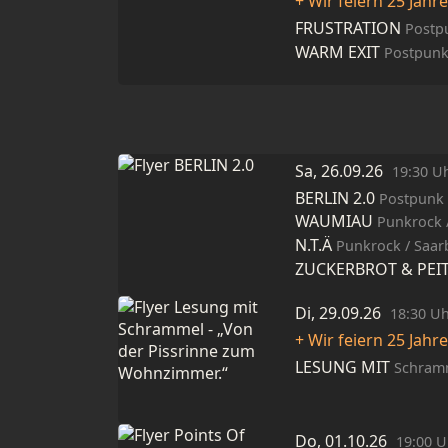
+ Wir feiern 25 Jahr
FRUSTRATION
Postpu
WARM EXIT
Postpunk
Sa, 26.09.26
19:30 U
BERLIN 2.0
Postpunk 
WAUMIAU
Punkrock 
N.T.Ä
Punkrock / Saa
ZUCKERBROT & PEI
Di, 29.09.26
18:30 U
+ Wir feiern 25 Jahr
LESUNG MIT
Schrammel /
Do, 01.10.26
19:00 U