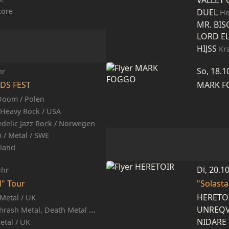
VALLEY 
core
DUEL
Hea
MR. BI
LORD E
HIJSS
Kr
So, 18.1
hr
DS FEST
MARK 
Doom / Polen
Heavy Rock / USA
edelic Jazz Rock / Norwegen
/ Metal / SWE
nland
Di, 20.1
Uhr
l" Tour
"Solast
HERETO
Metal / UK
UNREQV
hrash Metal, Death Metal / D
NIDARE
etal / UK