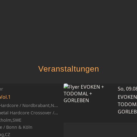
ntakt
Veranstaltungen
So, 09.0
hr
Vol.1
EVOKE
TODOM
Hardcore / Nordbrabant,NLD
GORLEB
al Hardcore Crossover / Dresden
ckholm,SWE
e / Bonn & Köln
ag,CZ