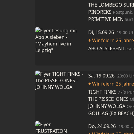
THE LOMBEGO SUR
PINOREKS
Postpunk,
PRIMITIVE MEN
Surf 
Di, 15.09.26
19:00 U
+ Wir feiern 25 Jahr
ABO ALSLEBEN
Lesu
Sa, 19.09.26
20:00 U
+ Wir feiern 25 Jahr
TIGHT FINKS
77`s Pu
THE PISSED ONES
Ok
JOHNNY WOLGA
Oi-
GOULAG (EX-BEACH
Do, 24.09.26
19:00 U