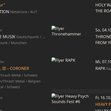
ur"
HOLY W
THE RO
TION
Metalcore / AUT
So, 04.1
hr
E MUSIK
THRON
Deutschpunk / Nürnberg
FROM 
punk / München
Mi, 07.1
Uhr
 III – CORONER
RAPK
Ra
Thrash Metal / Schweiz
h/Thrash Metal / Belgien
l / Schweiz
Fr, 16.1
hr
HEAVY 
e