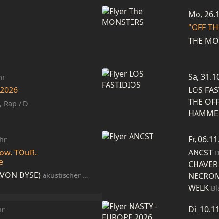
Mo, 26.
"OFF T
THE MO
Sa, 31.1
hr
 2026
LOS FAS
THE OF
 Rap / D
HAMME
Fr, 06.1
hr
ow. TOuR.
ANCST
B
de
CHAVER
 VON DŸSE)
NECRO
akustischer Molotowcocktail mit Haltung / Berlin
WELK
Bl
Di, 10.1
hr