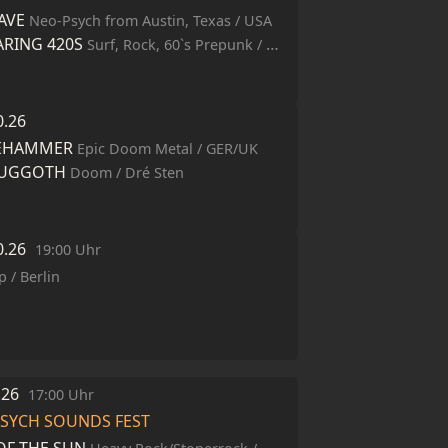
AVE
Neo-Psych from Austin, Texas / USA
ARING 420S
Surf, Rock, 60`s Prepunk / Dresden
0.26
EHAMMER
Epic Doom Metal / GER/UK
YUGGOTH
Doom / Dré Sten
0.26
19:00 Uhr
p / Berlin
0.26
17:00 Uhr
PSYCH SOUNDS FEST