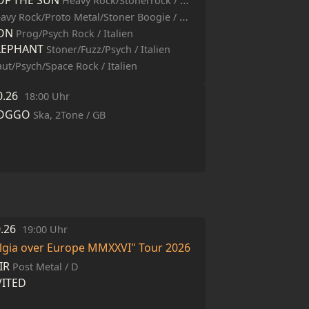
OF THE SUN
Heavy Rock/Stonerrock / USA
vy Rock/Proto Metal/Stoner Boogie / Austin/TX
SON
Prog/Psych Rock / Italien
LEPHANT
Stoner/Fuzz/Psych / Italien
aut/Psych/Space Rock / Italien
0.26
18:00 Uhr
FOGGO
Ska, 2Tone / GB
0.26
19:00 Uhr
algia over Europe MMXXVI" Tour 2026
IR
Post Metal / D
ITED