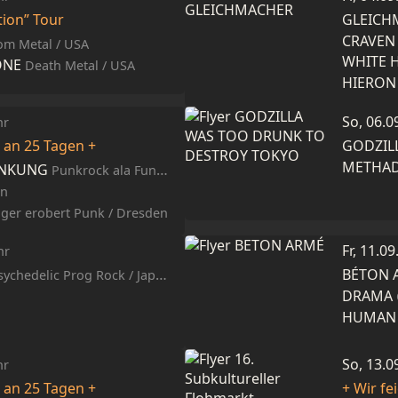
tion” Tour
GLEICH
CRAVEN
m Metal / USA
WHITE 
ONE
Death Metal / USA
HIERON
So, 06.0
hr
e an 25 Tagen +
METHAD
ANKUNG
Punkrock ala Fun / Torgau
en
ager erobert Punk / Dresden
Fr, 11.0
hr
BÉTON 
ychedelic Prog Rock / Japan
DRAMA
HUMAN 
So, 13.0
hr
e an 25 Tagen +
+ Wir fe