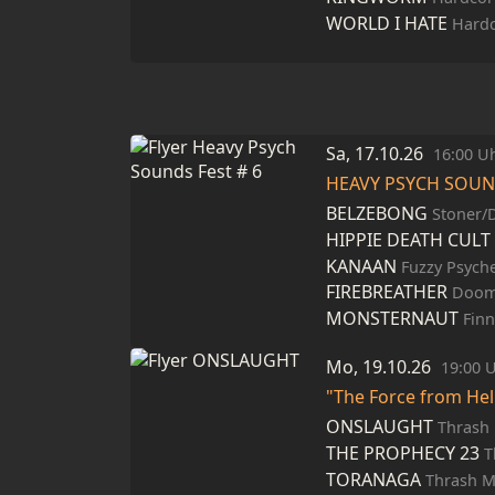
WORLD I HATE
Hard
Sa, 17.10.26
16:00 U
HEAVY PSYCH SOUN
BELZEBONG
Stoner/
HIPPIE DEATH CULT
KANAAN
Fuzzy Psych
FIREBREATHER
Doom 
MONSTERNAUT
Fin
Mo, 19.10.26
19:00 
"The Force from Hel
ONSLAUGHT
Thrash 
THE PROPHECY 23
T
TORANAGA
Thrash M