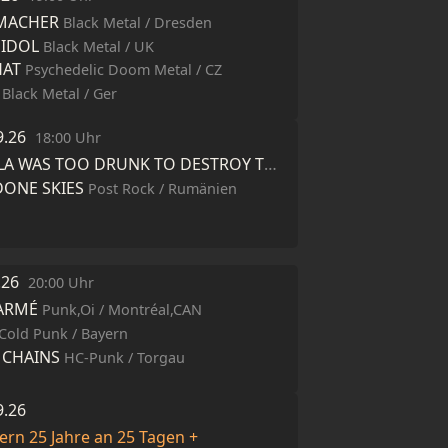
MACHER
Black Metal / Dresden
 IDOL
Black Metal / UK
HAT
Psychedelic Doom Metal / CZ
Black Metal / Ger
9.26
18:00 Uhr
GODZILLA WAS TOO DRUNK TO DESTROY TOKYO
Stoner/Fuzz/Punk / 
ONE SKIES
Post Rock / Rumänien
9.26
20:00 Uhr
ARMÉ
Punk,Oi / Montréal,CAN
Cold Punk / Bayern
CHAINS
HC-Punk / Torgau
9.26
iern 25 Jahre an 25 Tagen +