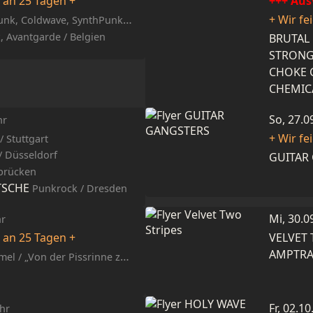
e an 25 Tagen +
+++ Aus
+ Wir fe
nk, Coldwave, SynthPunk / F
, Avantgarde / Belgien
BRUTAL
STRON
CHOKE 
CHEMIC
So, 27.0
hr
+ Wir fe
/ Stuttgart
/ Düsseldorf
GUITAR
rbrücken
TSCHE
Punkrock / Dresden
Mi, 30.0
hr
e an 25 Tagen +
VELVET
AMPTRA
 „Von der Pissrinne zum Wohnzimmer.“
Fr, 02.1
hr