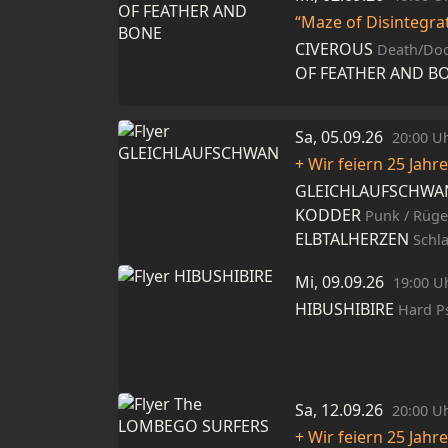
“Maze of Disintegra
CIVEROUS
Death/Doo
OF FEATHER AND B
Sa, 05.09.26
20:00 U
+ Wir feiern 25 Jahr
GLEICHLAUFSCHW
KODDER
Punk / Rüg
ELBTALHERZEN
Schl
Mi, 09.09.26
19:00 U
HIBUSHIBIRE
Hard Ps
Sa, 12.09.26
20:00 U
+ Wir feiern 25 Jahr