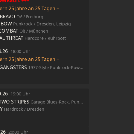
verkauft +++
iern 25 Jahre an 25 Tagen +
 BRAVO
Oi! / Freiburg
GBOW
Punkrock / Dresden, Leipzig
COMBAT
Oi! / München
AL THREAT
Hardcore / Ruhrpott
9.26
18:00 Uhr
iern 25 Jahre an 25 Tagen +
 GANGSTERS
1977-Style Punkrock-Power-Band / GB
9.26
19:00 Uhr
 TWO STRIPES
Garage Blues-Rock, Punk Rock,Alternative Rock / Zürich
Y
Hardrock / Dresden
0.26
20:00 Uhr