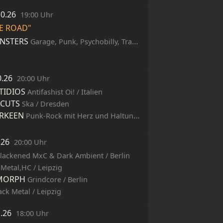
10.26
19:00 Uhr
HE ROAD"
NSTERS
Garage, Punk, Psychobilly, Trash / CH
0.26
20:00 Uhr
TIDIOS
Antifashist Oi! / Italien
FCUTS
Ska / Dresden
RKEEN
Punk-Rock mit Herz und Haltung / Dresden
1.26
20:00 Uhr
lackened MxC & Dark Ambient / Berlin
Metal,HC / Leipzig
MORPH
Grindcore / Berlin
ack Metal / Leipzig
1.26
18:00 Uhr