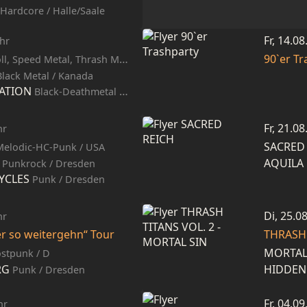
Hardcore / Halle/Saale
Fr, 14.0
hr
90`er Tr
eed Metal, Thrash Metal, Heavy Metal / USA
Black Metal / Kanada
ATION
Black-Deathmetal / Deutschland
Fr, 21.0
hr
SACRED
Melodic-HC-Punk / USA
AQUILA
Punkrock / Dresden
YCLES
Punk / Dresden
Di, 25.0
hr
r so weitergehn“ Tour
THRASH 
MORTAL
stpunk / D
RG
HIDDEN
Punk / Dresden
Fr, 04.0
hr