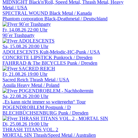
MIDNIGHT
Black'n'Roll, Speed Metal, Thrash Metal, Heavy
Metal / USA
SPECTRAL WOUND
Black Metal / Kanada
Phantom corporation
Black-Deathmetal / Deutschland
Fr, 14.08.26
22:00 Uhr
90`er Trashparty
Sa, 15.08.26
20:00 Uhr
ADOLESCENTS
Kult-Melodic-HC-Punk / USA
CONCRETE LIPSTICK
Punkrock / Dresden
FAHRRAD & The BICYCLES
Punk / Dresden
Fr, 21.08.26
19:00 Uhr
Sacred Reich
Thrash Metal / USA
Aquila
Heavy Metal / Poland
Sa, 22.08.26
20:00 Uhr
„Es kann nicht immer so weitergehn“ Tour
POGENDROBLEM
Postpunk / D
BLECHBÜCHSENBURG
Punk / Dresden
Di, 25.08.26
19:00 Uhr
THRASH TITANS VOL. 2
MORTAL SIN
Thrash/Speed Metal / Australien