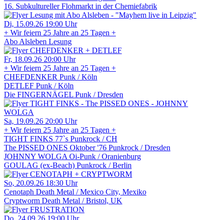
16. Subkultureller Flohmarkt in der Chemiefabrik
Di, 15.09.26
19:00 Uhr
+ Wir feiern 25 Jahre an 25 Tagen +
Abo Alsleben
Lesung
Fr, 18.09.26
20:00 Uhr
+ Wir feiern 25 Jahre an 25 Tagen +
CHEFDENKER
Punk / Köln
DETLEF
Punk / Köln
Die FINGERNÄGEL
Punk / Dresden
Sa, 19.09.26
20:00 Uhr
+ Wir feiern 25 Jahre an 25 Tagen +
TIGHT FINKS
77`s Punkrock / CH
The PISSED ONES
Oktober '76 Punkrock / Dresden
JOHNNY WOLGA
Oi-Punk / Oranienburg
GOULAG (ex-Beach)
Punkrock / Berlin
So, 20.09.26
18:30 Uhr
Cenotaph
Death Metal / Mexico City, Mexiko
Cryptworm
Death Metal / Bristol, UK
Do, 24.09.26
19:00 Uhr