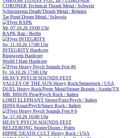
THRASH TITANS VOL. III – CORONER
CORONER
Technical Thrash Metal / Schweiz
Schizoprenia
Death/Thrash Metal / Belgien
Tar Pond
Doom Metal / Schweiz
Mi, 07.10.26
19:00 Uhr
RAPK
Rap / Berlin
So, 11.10.26
17:00 Uhr
INTEGRITY
Hardcore
Ringworm
Hardcore
World I Hate
Hardcore
Fr, 16.10.26
17:00 Uhr
HEAVY PSYCH SOUNDS FEST
VALLEY OF THE SUN
Heavy Rock/Stonerrock / USA
DUEL
Heavy Rock/Proto Metal/Stoner Boogie / Austin/TX
MR. BISON
Prog/Psych Rock / Italien
LORD ELEPHANT
Stoner/Fuzz/Psych / Italien
HIJSS
Kraut/Psych/Space Rock / Italien
Sa, 17.10.26
16:00 Uhr
HEAVY PSYCH SOUNDS FEST
BELZEBONG
Stoner/Doom / Polen
HIPPIE DEATH CULT
Heavy Rock / USA