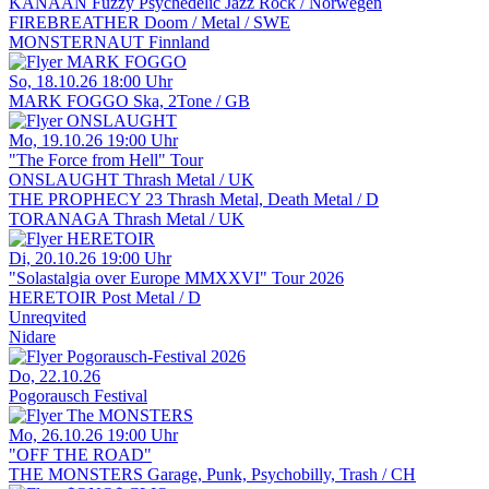
KANAAN
Fuzzy Psychedelic Jazz Rock / Norwegen
FIREBREATHER
Doom / Metal / SWE
MONSTERNAUT
Finnland
So, 18.10.26
18:00 Uhr
MARK FOGGO
Ska, 2Tone / GB
Mo, 19.10.26
19:00 Uhr
"The Force from Hell" Tour
ONSLAUGHT
Thrash Metal / UK
THE PROPHECY 23
Thrash Metal, Death Metal / D
TORANAGA
Thrash Metal / UK
Di, 20.10.26
19:00 Uhr
"Solastalgia over Europe MMXXVI" Tour 2026
HERETOIR
Post Metal / D
Unreqvited
Nidare
Do, 22.10.26
Pogorausch Festival
Mo, 26.10.26
19:00 Uhr
"OFF THE ROAD"
THE MONSTERS
Garage, Punk, Psychobilly, Trash / CH