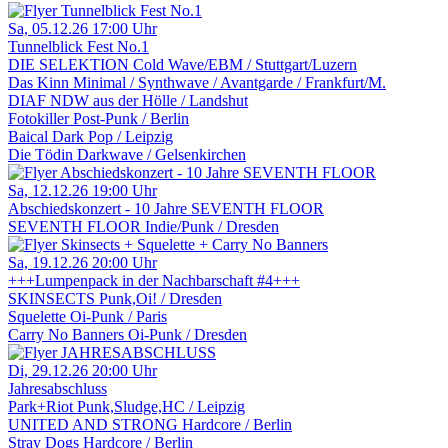
Sa, 05.12.26
17:00 Uhr
Tunnelblick Fest No.1
DIE SELEKTION
Cold Wave/EBM / Stuttgart/Luzern
Das Kinn
Minimal / Synthwave / Avantgarde / Frankfurt/M.
DIAF
NDW aus der Hölle / Landshut
Fotokiller
Post-Punk / Berlin
Baical
Dark Pop / Leipzig
Die Tödin
Darkwave / Gelsenkirchen
Sa, 12.12.26
19:00 Uhr
Abschiedskonzert - 10 Jahre SEVENTH FLOOR
SEVENTH FLOOR
Indie/Punk / Dresden
Sa, 19.12.26
20:00 Uhr
+++Lumpenpack in der Nachbarschaft #4+++
SKINSECTS
Punk,Oi! / Dresden
Squelette
Oi-Punk / Paris
Carry No Banners
Oi-Punk / Dresden
Di, 29.12.26
20:00 Uhr
Jahresabschluss
Park+Riot
Punk,Sludge,HC / Leipzig
UNITED AND STRONG
Hardcore / Berlin
Stray Dogs
Hardcore / Berlin