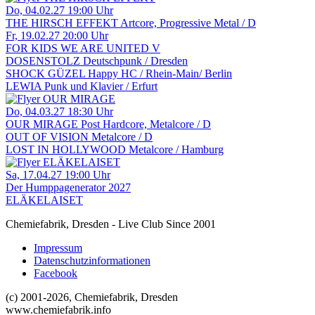
Do, 04.02.27
19:00 Uhr
THE HIRSCH EFFEKT
Artcore, Progressive Metal / D
Fr, 19.02.27
20:00 Uhr
FOR KIDS WE ARE UNITED V
DOSENSTOLZ
Deutschpunk / Dresden
SHOCK GÜZEL
Happy HC / Rhein-Main/ Berlin
LEWIA
Punk und Klavier / Erfurt
Do, 04.03.27
18:30 Uhr
OUR MIRAGE
Post Hardcore, Metalcore / D
OUT OF VISION
Metalcore / D
LOST IN HOLLYWOOD
Metalcore / Hamburg
Sa, 17.04.27
19:00 Uhr
Der Humppagenerator 2027
ELÄKELAISET
Chemiefabrik, Dresden - Live Club
Since 2001
Impressum
Datenschutzinformationen
Facebook
(c) 2001-2026, Chemiefabrik, Dresden
www.chemiefabrik.info