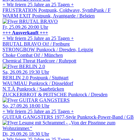
+ Wir feiern 25 Jahre an 25 Tagen +
FRUSTRATION
Postpunk, Coldwave, SynthPunk / F
WARM EXIT
Postpunk, Avantgarde / Belgien
Fr, 25.09.26
20:00 Uhr
+++ Ausverkauft +++
+ Wir feiern 25 Jahre an 25 Tagen +
BRUTAL BRAVO
Oi! / Freiburg
STRONGBOW
Punkrock / Dresden, Leipzig
Choke Combat
Oi! / München
Chemical Threat
Hardcore / Ruhrpott
Sa, 26.09.26
19:30 Uhr
BERLIN 2.0
Postpunk / Stuttgart
WAUMIAU
Punkrock / Düsseldorf
N.T.Ä
Punkrock / Saarbrücken
ZUCKERBROT & PEITSCHE
Punkrock / Dresden
So, 27.09.26
18:00 Uhr
+ Wir feiern 25 Jahre an 25 Tagen +
GUITAR GANGSTERS
1977-Style Punkrock-Power-Band / GB
Di, 29.09.26
18:30 Uhr
+ Wir feiern 25 Jahre an 25 Tagen +