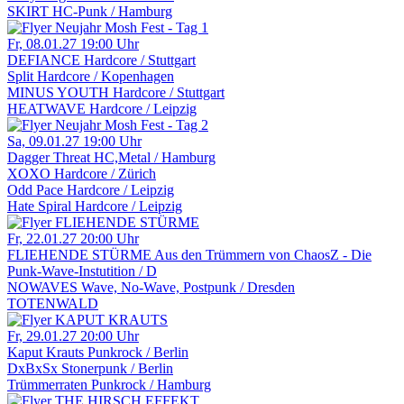
SKIRT
HC-Punk / Hamburg
Fr, 08.01.27
19:00 Uhr
DEFIANCE
Hardcore / Stuttgart
Split
Hardcore / Kopenhagen
MINUS YOUTH
Hardcore / Stuttgart
HEATWAVE
Hardcore / Leipzig
Sa, 09.01.27
19:00 Uhr
Dagger Threat
HC,Metal / Hamburg
XOXO
Hardcore / Zürich
Odd Pace
Hardcore / Leipzig
Hate Spiral
Hardcore / Leipzig
Fr, 22.01.27
20:00 Uhr
FLIEHENDE STÜRME
Aus den Trümmern von ChaosZ - Die
Punk-Wave-Instutition / D
NOWAVES
Wave, No-Wave, Postpunk / Dresden
TOTENWALD
Fr, 29.01.27
20:00 Uhr
Kaput Krauts
Punkrock / Berlin
DxBxSx
Stonerpunk / Berlin
Trümmerraten
Punkrock / Hamburg