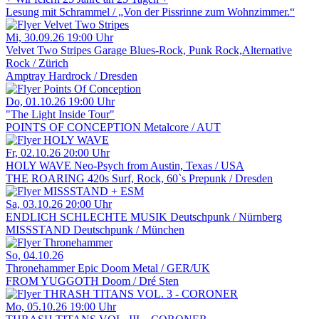
Lesung mit
Schrammel / „Von der Pissrinne zum Wohnzimmer.“
Mi, 30.09.26
19:00 Uhr
Velvet Two Stripes
Garage Blues-Rock, Punk Rock,Alternative
Rock / Zürich
Amptray
Hardrock / Dresden
Do, 01.10.26
19:00 Uhr
"The Light Inside Tour"
POINTS OF CONCEPTION
Metalcore / AUT
Fr, 02.10.26
20:00 Uhr
HOLY WAVE
Neo-Psych from Austin, Texas / USA
THE ROARING 420s
Surf, Rock, 60`s Prepunk / Dresden
Sa, 03.10.26
20:00 Uhr
ENDLICH SCHLECHTE MUSIK
Deutschpunk / Nürnberg
MISSSTAND
Deutschpunk / München
So, 04.10.26
Thronehammer
Epic Doom Metal / GER/UK
FROM YUGGOTH
Doom / Dré Sten
Mo, 05.10.26
19:00 Uhr