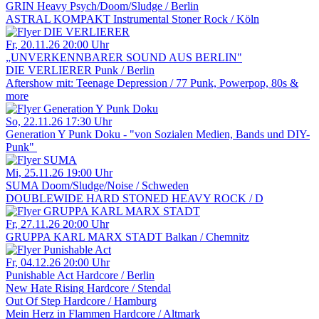
GRIN
Heavy Psych/Doom/Sludge / Berlin
ASTRAL KOMPAKT
Instrumental Stoner Rock / Köln
Fr, 20.11.26
20:00 Uhr
„UNVERKENNBARER SOUND AUS BERLIN"
DIE VERLIERER
Punk / Berlin
Aftershow mit:
Teenage Depression / 77 Punk, Powerpop, 80s &
more
So, 22.11.26
17:30 Uhr
Generation Y Punk Doku - "von Sozialen Medien, Bands und DIY-
Punk"
Mi, 25.11.26
19:00 Uhr
SUMA
Doom/Sludge/Noise / Schweden
DOUBLEWIDE
HARD STONED HEAVY ROCK / D
Fr, 27.11.26
20:00 Uhr
GRUPPA KARL MARX STADT
Balkan / Chemnitz
Fr, 04.12.26
20:00 Uhr
Punishable Act
Hardcore / Berlin
New Hate Rising
Hardcore / Stendal
Out Of Step
Hardcore / Hamburg
Mein Herz in Flammen
Hardcore / Altmark