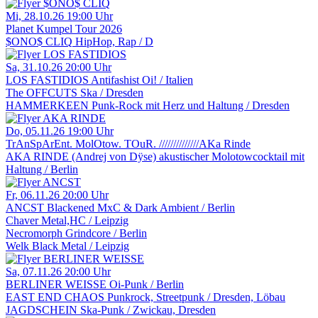
Mi, 28.10.26
19:00 Uhr
Planet Kumpel Tour 2026
$ONO$ CLIQ
HipHop, Rap / D
Sa, 31.10.26
20:00 Uhr
LOS FASTIDIOS
Antifashist Oi! / Italien
The OFFCUTS
Ska / Dresden
HAMMERKEEN
Punk-Rock mit Herz und Haltung / Dresden
Do, 05.11.26
19:00 Uhr
TrAnSpArEnt. MolOtow. TOuR. //////////////AKa Rinde
AKA RINDE (Andrej von Dÿse)
akustischer Molotowcocktail mit
Haltung / Berlin
Fr, 06.11.26
20:00 Uhr
ANCST
Blackened MxC & Dark Ambient / Berlin
Chaver
Metal,HC / Leipzig
Necromorph
Grindcore / Berlin
Welk
Black Metal / Leipzig
Sa, 07.11.26
20:00 Uhr
BERLINER WEISSE
Oi-Punk / Berlin
EAST END CHAOS
Punkrock, Streetpunk / Dresden, Löbau
JAGDSCHEIN
Ska-Punk / Zwickau, Dresden