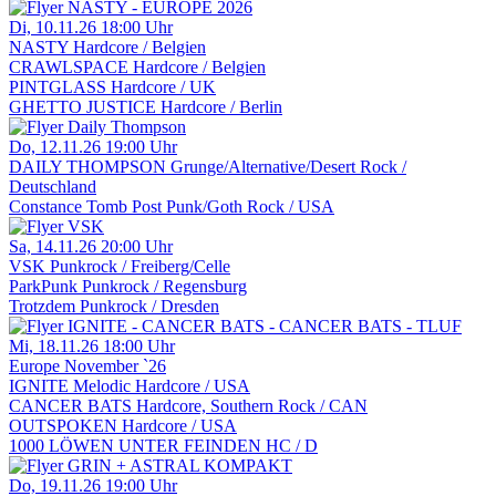
Di, 10.11.26
18:00 Uhr
NASTY
Hardcore / Belgien
CRAWLSPACE
Hardcore / Belgien
PINTGLASS
Hardcore / UK
GHETTO JUSTICE
Hardcore / Berlin
Do, 12.11.26
19:00 Uhr
DAILY THOMPSON
Grunge/Alternative/Desert Rock /
Deutschland
Constance Tomb
Post Punk/Goth Rock / USA
Sa, 14.11.26
20:00 Uhr
VSK
Punkrock / Freiberg/Celle
ParkPunk
Punkrock / Regensburg
Trotzdem
Punkrock / Dresden
Mi, 18.11.26
18:00 Uhr
Europe November `26
IGNITE
Melodic Hardcore / USA
CANCER BATS
Hardcore, Southern Rock / CAN
OUTSPOKEN
Hardcore / USA
1000 LÖWEN UNTER FEINDEN
HC / D
Do, 19.11.26
19:00 Uhr