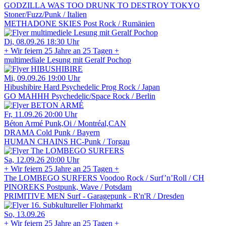
GODZILLA WAS TOO DRUNK TO DESTROY TOKYO
Stoner/Fuzz/Punk / Italien
METHADONE SKIES
Post Rock / Rumänien
Di, 08.09.26
18:30 Uhr
+ Wir feiern 25 Jahre an 25 Tagen +
multimediale Lesung mit Geralf Pochop
Mi, 09.09.26
19:00 Uhr
Hibushibire
Hard Psychedelic Prog Rock / Japan
GO MAHHH
Psychedelic/Space Rock / Berlin
Fr, 11.09.26
20:00 Uhr
Béton Armé
Punk,Oi / Montréal,CAN
DRAMA
Cold Punk / Bayern
HUMAN CHAINS
HC-Punk / Torgau
Sa, 12.09.26
20:00 Uhr
+ Wir feiern 25 Jahre an 25 Tagen +
The LOMBEGO SURFERS
Voodoo Rock / Surf’n’Roll / CH
PINOREKS
Postpunk, Wave / Potsdam
PRIMITIVE MEN
Surf - Garagepunk - R'n'R / Dresden
So, 13.09.26
+ Wir feiern 25 Jahre an 25 Tagen +